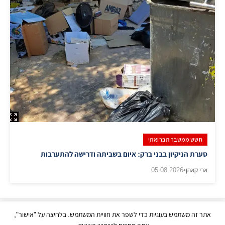
חשש ממשבר תברואתי
סערת הניקיון בבני ברק: איום בשביתה ודרישה להתערבות
ארי קאהן
•
05.08.2026
אתר זה משתמש בעוגיות כדי לשפר את חוויית המשתמש. בלחיצה על "אישור",
כל הזכויות שמורות | © בני ברק עכשיו 2026