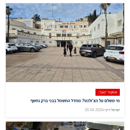
תחקיר 'כאן':
מי משלם על הצ'ולנט? מחדל החשמל בבני ברק נחשף
ישראל רייך
•
30.04.2026