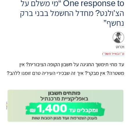
One response to “מי משלם על
הצ'ולנט? מחדל החשמל בבני ברק
נחשף”
וינרוט
ט׳׳ז באייר תשפ׳׳ו
עד מתי תימשך החגיגה על חשבון הקופה הציבורית? אין
משטרה? אין מבקר? איך זה שבכירי העיריה טרם זומנו ללהב?