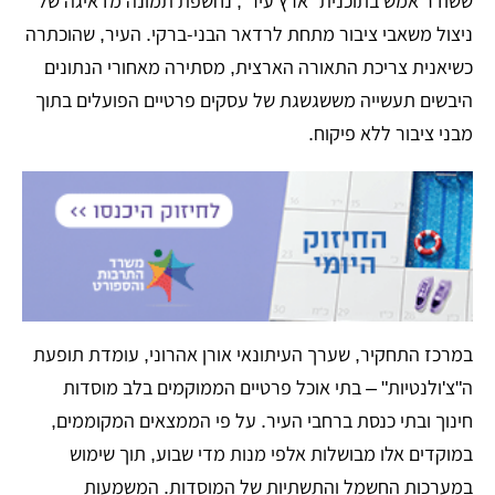
ששודר אמש בתוכנית "ארץ עיר", נחשפת תמונה מדאיגה של
ניצול משאבי ציבור מתחת לרדאר הבני-ברקי. העיר, שהוכתרה
כשיאנית צריכת התאורה הארצית, מסתירה מאחורי הנתונים
היבשים תעשייה מששגשגת של עסקים פרטיים הפועלים בתוך
מבני ציבור ללא פיקוח.
​במרכז התחקיר, שערך העיתונאי אורן אהרוני, עומדת תופעת
ה"צ'ולנטיות" – בתי אוכל פרטיים הממוקמים בלב מוסדות
חינוך ובתי כנסת ברחבי העיר. על פי הממצאים המקוממים,
במוקדים אלו מבושלות אלפי מנות מדי שבוע, תוך שימוש
במערכות החשמל והתשתיות של המוסדות. המשמעות