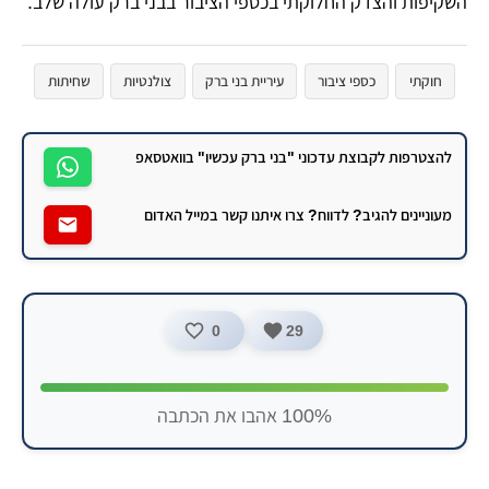
השקיפות והצדק החלוקתי בכספי הציבור בבני ברק עולה שלב.
חוקתי
כספי ציבור
עיריית בני ברק
צולנטיות
שחיתות
להצטרפות לקבוצת עדכוני "בני ברק עכשיו" בוואטסאפ
מעוניינים להגיב? לדווח? צרו איתנו קשר במייל האדום
0
29
100% אהבו את הכתבה