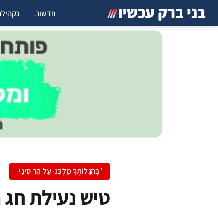
חדשות
בקהילה
'בְּהִגָּלוֹתְךָ מַלְכֵּנוּ עַל הַר סִינַי'
טיש נעילת חג 