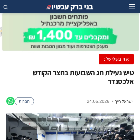
אֲזַי בַּשְּׁלִישִׁי':
טיש נעילת חג השבועות בחצר הקודש
אלכסנדר
ישראל רייך
•
24.05.2026
חצרות