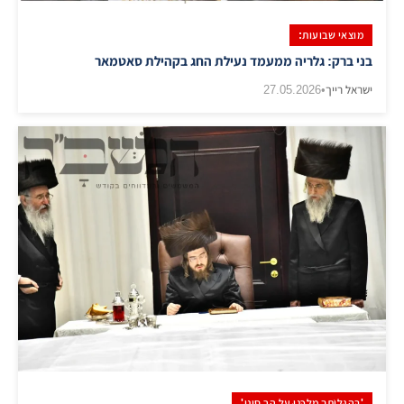
מוצאי שבועות:
בני ברק: גלריה ממעמד נעילת החג בקהילת סאטמאר
ישראל רייך
•
27.05.2026
'בְּהִגָּלוֹתְךָ מַלְכֵּנוּ עַל הַר סִינַי'