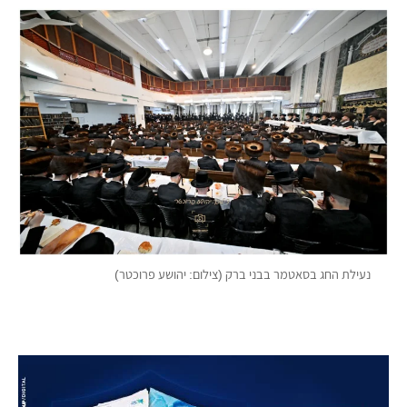
נעילת החג בסאטמר בבני ברק (צילום: יהושע פרוכטר)