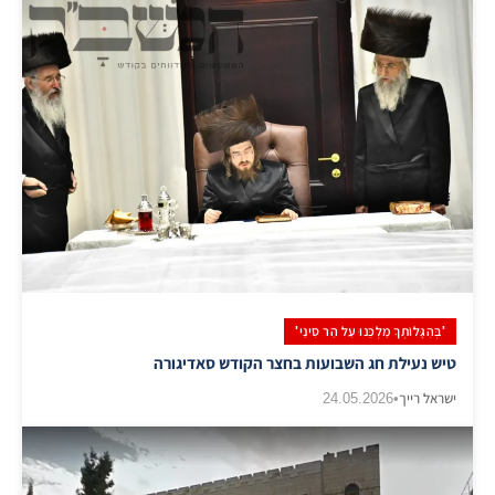
'בְּהִגָּלוֹתְךָ מַלְכֵּנוּ עַל הַר סִינַי'
טיש נעילת חג השבועות בחצר הקודש סאדיגורה
ישראל רייך
•
24.05.2026