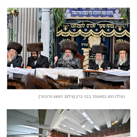
נעילת החג בסאטמר בבני ברק (צילום: יהושע פרוכטר)