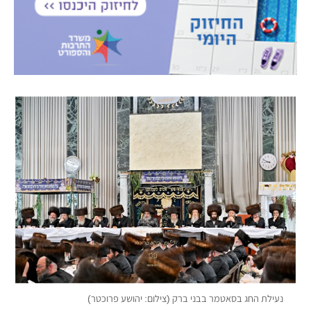
נעילת החג בסאטמר בבני ברק (צילום: יהושע פרוכטר)