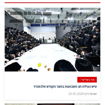
אֲזַי בַּשְּׁלִישִׁי':
טיש נעילת חג השבועות בחצר הקודש אלכסנדר
ישראל רייך
•
24.05.2026