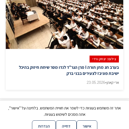
צילום: יצחק ורדי
בערב חג מתן תורה I מרן הגר"ד לנדו מסר שיחת חיזוק בהיכל
ישיבת פוניבז לצעירים בבני ברק
ארי קאהן
•
23.05.2026
אתר זה משתמש בעוגיות כדי לשפר את חוויית המשתמש. בלחיצה על "אישור",
כל הזכויות שמורות | © בני ברק עכשיו 2026
אתה מסכים לשימוש בעוגיות.
|
|
|
|
צור קשר
תנאי שימוש
פרטיות
נגישות
מפת אתר
אישור
דחייה
הגדרות