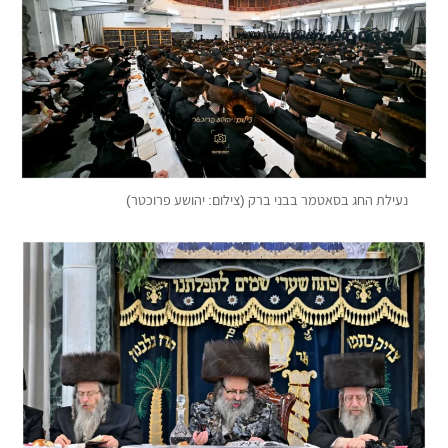
נעילת החג בסאטמר בבני ברק (צילום: יהושע פרוכטר)