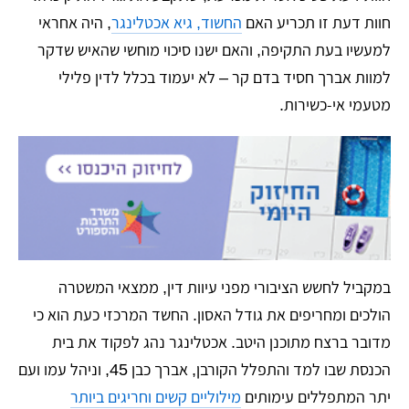
חוות דעת זו תכריע האם
החשוד, גיא אכטלינגר
, היה אחראי
למעשיו בעת התקיפה, והאם ישנו סיכוי מוחשי שהאיש שדקר
למוות אברך חסיד בדם קר – לא יעמוד בכלל לדין פלילי
מטעמי אי-כשירות.
במקביל לחשש הציבורי מפני עיוות דין, ממצאי המשטרה
הולכים ומחריפים את גודל האסון. החשד המרכזי כעת הוא כי
מדובר ברצח מתוכנן היטב. אכטלינגר נהג לפקוד את בית
הכנסת שבו למד והתפלל הקורבן, אברך כבן 45, וניהל עמו ועם
יתר המתפללים עימותים
מילוליים קשים וחריגים ביותר