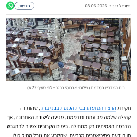
ישראל רייך
•
03.06.2026
חדשות
בית המדרש המדמם (צילום: אברומי ברגר • לפי סעיף 27א)
חקירת
הרצח המזעזע בבית הכנסת בבני ברק
, שהותירה
קהילה שלמה מבועתת ומדממת, מגיעה לישורת האחרונה, אך
הדרמה האמיתית רק מתחילה. בימים הקרובים צפויה להתגבש
חוות דעת פסיכיאטרית מכרעת, שתקבע את גורל התיק כולו.