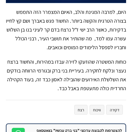
​היום, למרבה המגינת והלב, האיום המצמרר הזה התממש
בצורה הטרגית והקשה ביותר. החשוד פגש באברך ושם קץ לחייו
בדקירות, כאשר הרב ישי ז"ל נרצח בדם קר לעיני בנו בן השלוש
עשרה עמו למד, מה שהותיר את תושבי העיר, רבני הכולל
וחבריו לספסל הלימודים המומים וכואבים.
​כוחות המשטרה שהוזעקו לזירה עבדו במהירות, והחשוד ברצח
נעצר ונלקח לחקירה. בעיריית בני ברק ובגורמי הרווחה בודקים
את השלשלת האירועים שהובילה לאסון כבד זה, בעוד הקהילה
החרדית כולה מתעטפת באבל כבד.
דקירה
וויכוח
רצח
להצטרפות לקבוצת עדכוני "בני ברק עכשיו" בוואטסאפ