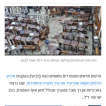
בית המדרש המדמם (צילום: אברומי ברגר • לפי סעיף 27א)
פרטים חדשים ומצמררים נחשפים כעת (רביעי) בעקבות
אירוע
הדמים הקשה שהרעיד את עיר התורה והחסידות,
שבו נרצח
באכזריות אברך מוכר ומוערך מכולל 'חזון איש' המפורס, הרב
ישי פור ז"ל..