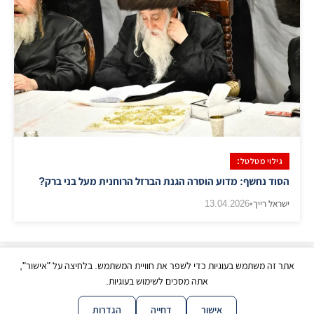
​גילוי מטלטל:
הסוד נחשף: מדוע הוסרה הגנת הברזל הרוחנית מעל בני ברק?
ישראל רייך
•
13.04.2026
אתר זה משתמש בעוגיות כדי לשפר את חוויית המשתמש. בלחיצה על "אישור",
כל הזכויות שמורות | © בני ברק עכשיו 2026
אתה מסכים לשימוש בעוגיות.
|
|
|
|
צור קשר
תנאי שימוש
פרטיות
נגישות
מפת אתר
אישור
דחייה
הגדרות