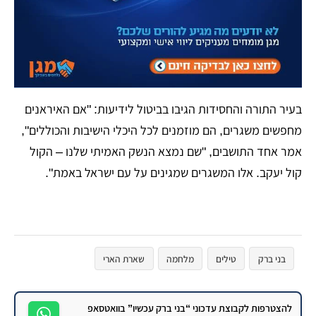
​בעיר התורה והחסידות הגיבו בביטול לידיעות: "אם האיראנים
מחפשים משגרים, הם מוזמנים לכל היכלי הישיבות והכוללים",
אמר אחד התושבים, "שם נמצא הנשק האמיתי שלנו – הקול
קול יעקב. אלו המשגרים שמגינים על עם ישראל באמת".
בני ברק
טילים
מלחמה
שארת הארי
להצטרפות לקבוצת עדכוני “בני ברק עכשיו” בוואטסאפ