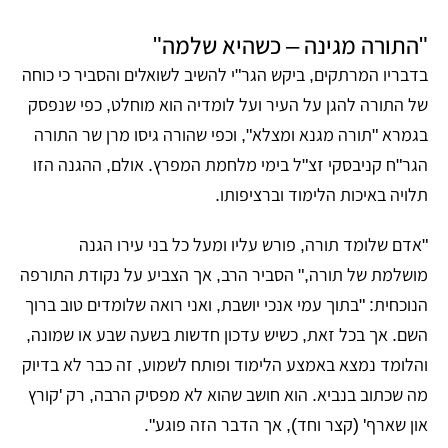
"התורה מגינה – כשהיא שלמה"
בדבריו המרתקים, ביקש הגר"י להשיב לשואלים והסביר כי כוחה
של התורה להגן על העיר ועל לומדיה הוא מוחלט, כפי שנפסק
בגמרא "תורה מגנא ומצלא", וכפי שהורה גיסו מרן שר התורה
הגר"ח קניבסקי זצ"ל בימי מלחמת המפרץ. אולם, ההגנה הזו
תלויה באיכות הלימוד וברציפותו.
"אדם שלומד תורה, פורש עליו ומעל כל בני עירו הגנה
מושלמת של תורה," הסביר הרב, אך הצביע על נקודת התורפה
הנוכחית: "בתוך עמי אנכי יושבת, ואני רואה שלומדים טוב ברוך
השם. אך בכל זאת, כשיש עדכון חדשות בשעה שבע או שמונה,
והלומד נמצא באמצע הלימוד ופותח לשמוע, זה כבר לא בדיוק
מה שכתוב בנביא. הוא חושב שהוא לא מפסיק הרבה, רק 'קורץ
און שארף' (קצר וחד), אך הדבר הזה פוגע".