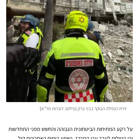
זירת הנפילה הבוקר בבני ברק (צילום: דוברות מד"א)
על רקע המתיחות הביטחונית הגבוהה והחשש מפני התחדשות
ירי הטילים לעבר ערי המרכז, נשמע בימים האחרונים קול