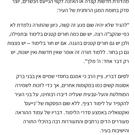
מהדורת חדשות קצרה או האזנה לקווי הנייעס הכשרים, יוצר
סדק בחומת המגן הרוחנית של העיר:
"להגיד שלא יהיה שום פגע זה קשה, כיוון שהתורה נלמדת לא
כפי שהקב"ה רצה. יש שם כמה חורים קטנים בלימוד ובתפילה,
ולכן יש גם חורים קטנים בהגנה. אם יש חור בלימוד – יש פצצות
גם כן בחור. ללמוד תורה זה אומר שאין חדשות ואין ישנות, יש
רק דבר אחד: ה' מלך".
לסיום דבריו, ציין הרב כי אמנם בחסדי שמיים אין בבני ברק
אסונות קשים כמו במקומות אחרים, אך כדי לזכות לשמירה
המוחלטת והעל-טבעית שעליה דיברו רבותינו, על בני העיר
להקפיד על לימוד רציף, ללא שום הפסקות של 'נייעס'
ואקטואליה באמצע סדרי הלימוד. דבריו של עמוד ההוראה
מעוררים הדים נרחבים והתעוררות רבה בהיכלי התורה
והישיבות בעיר.