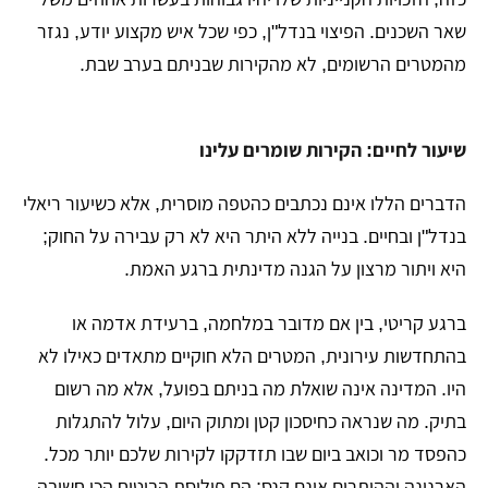
שאר השכנים. הפיצוי בנדל"ן, כפי שכל איש מקצוע יודע, נגזר
מהמטרים הרשומים, לא מהקירות שבניתם בערב שבת.
שיעור לחיים: הקירות שומרים עלינו
הדברים הללו אינם נכתבים כהטפה מוסרית, אלא כשיעור ריאלי
בנדל"ן ובחיים. בנייה ללא היתר היא לא רק עבירה על החוק;
היא ויתור מרצון על הגנה מדינתית ברגע האמת.
​ברגע קריטי, בין אם מדובר במלחמה, ברעידת אדמה או
בהתחדשות עירונית, המטרים הלא חוקיים מתאדים כאילו לא
היו. המדינה אינה שואלת מה בניתם בפועל, אלא מה רשום
בתיק. מה שנראה כחיסכון קטן ומתוק היום, עלול להתגלות
כהפסד מר וכואב ביום שבו תזדקקו לקירות שלכם יותר מכל.
הארנונה וההיתרים אינם קנס; הם פוליסת הביטוח הכי חשובה