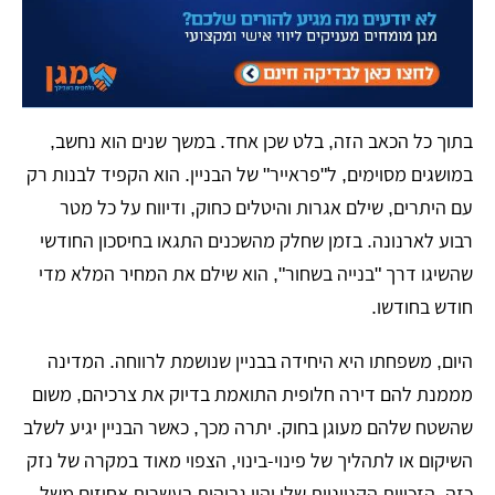
בתוך כל הכאב הזה, בלט שכן אחד. במשך שנים הוא נחשב,
במושגים מסוימים, ל"פראייר" של הבניין. הוא הקפיד לבנות רק
עם היתרים, שילם אגרות והיטלים כחוק, ודיווח על כל מטר
רבוע לארנונה. בזמן שחלק מהשכנים התגאו בחיסכון החודשי
שהשיגו דרך "בנייה בשחור", הוא שילם את המחיר המלא מדי
חודש בחודשו.
​היום, משפחתו היא היחידה בבניין שנושמת לרווחה. המדינה
מממנת להם דירה חלופית התואמת בדיוק את צרכיהם, משום
שהשטח שלהם מעוגן בחוק. יתרה מכך, כאשר הבניין יגיע לשלב
השיקום או לתהליך של פינוי-בינוי, הצפוי מאוד במקרה של נזק
כזה, הזכויות הקנייניות שלו יהיו גבוהות בעשרות אחוזים משל