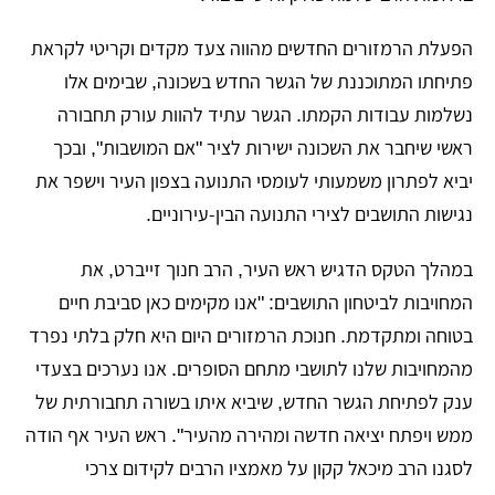
​הפעלת הרמזורים החדשים מהווה צעד מקדים וקריטי לקראת
פתיחתו המתוכננת של הגשר החדש בשכונה, שבימים אלו
נשלמות עבודות הקמתו. הגשר עתיד להוות עורק תחבורה
ראשי שיחבר את השכונה ישירות לציר "אם המושבות", ובכך
יביא לפתרון משמעותי לעומסי התנועה בצפון העיר וישפר את
נגישות התושבים לצירי התנועה הבין-עירוניים.
​במהלך הטקס הדגיש ראש העיר, הרב חנוך זייברט, את
המחויבות לביטחון התושבים: "אנו מקימים כאן סביבת חיים
בטוחה ומתקדמת. חנוכת הרמזורים היום היא חלק בלתי נפרד
מהמחויבות שלנו לתושבי מתחם הסופרים. אנו נערכים בצעדי
ענק לפתיחת הגשר החדש, שיביא איתו בשורה תחבורתית של
ממש ויפתח יציאה חדשה ומהירה מהעיר". ראש העיר אף הודה
לסגנו הרב מיכאל קקון על מאמציו הרבים לקידום צרכי