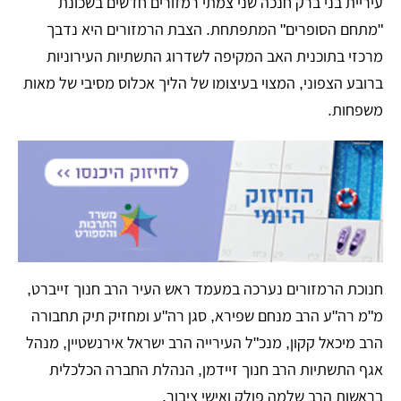
עיריית בני ברק חנכה שני צמתי רמזורים חדשים בשכונת
"מתחם הסופרים" המתפתחת. הצבת הרמזורים היא נדבך
מרכזי בתוכנית האב המקיפה לשדרוג התשתיות העירוניות
ברובע הצפוני, המצוי בעיצומו של הליך אכלוס מסיבי של מאות
משפחות.
​חנוכת הרמזורים נערכה במעמד ראש העיר הרב חנוך זייברט,
מ"מ רה"ע הרב מנחם שפירא, סגן רה"ע ומחזיק תיק תחבורה
הרב מיכאל קקון, מנכ"ל העירייה הרב ישראל אירנשטיין, מנהל
אגף התשתיות הרב חנוך זיידמן, הנהלת החברה הכלכלית
בראשות הרב שלמה פולק ואישי ציבור.