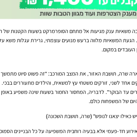
ה משאיות ענק מגיעות אל מתחם הסופרמרקט בשעות הקטנות של הלי
4:00 לפנות בוקר. הגעת המשאיות מלווה ברעש מנועים עוצמתי, גרירת עגלות משא
 העובדים במקום.
תיארה שרה, תושבת האזור, את המצב המורכב: "זה פשוט סיוט מתמשך
קים אחד לשני, זורקים משטחי עץ למשאית, והילדים מתעוררים בבכי.
ים עד הבוקר". לדבריה, המחסור החמור בשעות שינה משפיע באופן י
יום של המשפחות כולם.
ש כאילו יצאנו לנופש" (שרה, תושבת השכונה)
אירוע חד-פעמי אלא בבעיה רוחבית המשפיעה על כל הבניינים הסמוכי