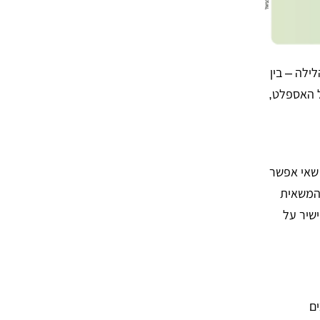
לה – בין
 על האספלט,
 שאי אפשר
 המשאית
שיר על
ם