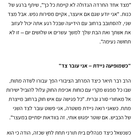
​"מצד אחד החרדה הגדולה לא קיימת כל כך", שיתף ברגע של
כנות. "אני יודע שגם אם איעצר, אקיים מסירות נפש. אבל מצד
שני, להסתובב ברחוב עם הידיעה שבכל רגע אתה יכול לעזוב
את אשתך ואת הבת שלך למשך עשרים או שלושים יום – זו לא
תחושה נעימה".
​"כשמופיעה ניידת – אני עובר צד"
​הרב רבר תיאר כיצד המרחב הציבורי הפך עבורו לשדה מתוח,
שבו כל מפגש מקרי עם כוחות אכיפת החוק עלול להוביל ישירות
אל מאחורי סורג ובריח. "כל פגישה עם איש חוק ברחוב מייצרת
מתח. כשאני רואה ניידת משטרה, אני פשוט עובר לצד השני
של הכביש. אם שוטר יפגוש אותי, זה בוודאות יסתיים במעצר".
​כשנשאל כיצד מנהלים בית תורני תחת לחץ שכזה, הודה כי הוא