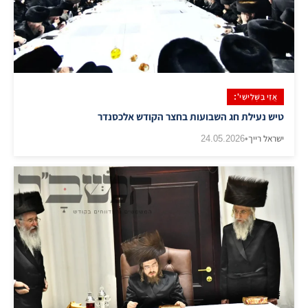
אֲזַי בַּשְּׁלִישִׁי':
טיש נעילת חג השבועות בחצר הקודש אלכסנדר
ישראל רייך
•
24.05.2026