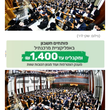
(צילום: שוקי לרר)