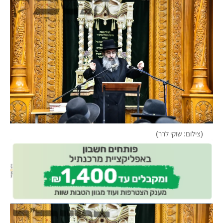
(צילום: שוקי לרר)