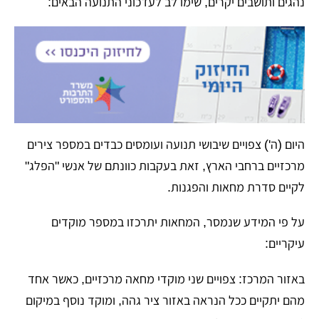
נהגים ותושבים יקרים, שימו לב לעדכוני התנועה הבאים:
​היום (ה') צפויים שיבושי תנועה ועומסים כבדים במספר צירים
מרכזיים ברחבי הארץ, זאת בעקבות כוונתם של אנשי "הפלג"
לקיים סדרת מחאות והפגנות.
​על פי המידע שנמסר, המחאות יתרכזו במספר מוקדים
עיקריים:
​באזור המרכז: צפויים שני מוקדי מחאה מרכזיים, כאשר אחד
מהם יתקיים ככל הנראה באזור ציר גהה, ומוקד נוסף במיקום