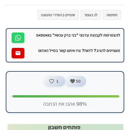
חסימות
לג בעומר
שינויים בהסדרי התנועה
להצטרפות לקבוצת עדכוני "בני ברק עכשיו" בוואטסאפ
מעוניינים להגיב? לדווח? צרו איתנו קשר במייל האדום
1
50
98% אהבו את הכתבה