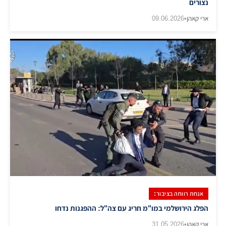
נצורים
ארי קאהן
•
09.06.2026
אנחת רווחה בציבור:
הפלג הירושלמי במו"מ חריג עם צה"ל: ההפגנות נדחו
ארי קאהן
•
31.05.2026