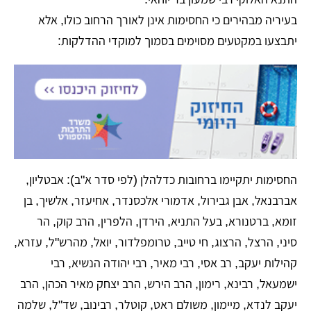
בעיריה מבהירים כי החסימות אינן לאורך הרחוב כולו, אלא
יתבצעו במקטעים מסוימים בסמוך למוקדי ההדלקות:
החסימות יתקיימו ברחובות כדלהלן (לפי סדר א"ב): אבטליון,
אברבנאל, אבן גבירול, אדמורי אלכסנדר, אחיעזר, אלשיך, בן
זומא, ברטנורא, בעל התניא, הירדן, הלפרין, הרב קוק, הר
סיני, הרצל, הרצוג, חי טייב, טרומפלדור, יואל, מהרש"ל, עזרא,
קהילות יעקב, רב אסי, רבי מאיר, רבי יהודה הנשיא, רבי
ישמעאל, רבינא, רימון, הרב הירש, הרב יצחק מאיר הכהן, הרב
יעקב לנדא, מיימון, משולם ראט, קוטלר, רבינוב, שד"ל, שלמה