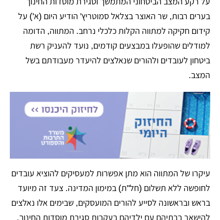
על רקע המצב הביטחוני המתמשך וסגירת מוסדות החינוך
בערים רבות, שר האוצר בצלאל סמוטריץ' הודיע היום (א') על
קידום חקיקה למתווה הקלות כלכלי נרחב. המתווה, הדומה
למודלים שהופעלו במבצעים קודמים, נועד להעניק רשת
ביטחון לעובדים ולהורים שנאלצים להיעדר מעבודתם בשל
המצב.
עיקרו של המתווה הוא מתן אפשרות למעסיקים להוציא עובדים
לחופשה ללא תשלום (חל"ת) במימון המדינה. צעד זה מיועד
בראש ובראשונה לסייע להורים המועסקים, שבימים אלו נאלצים
להישאר בבתיהם עם ילדיהם בעקבות סגירת מוסדות החינוך.