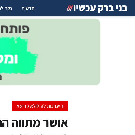
חדשות
בקהילה
היערכות להילולא קדישא
אושר מתווה הה