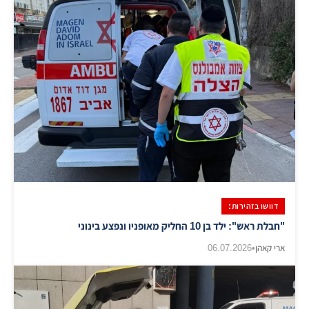
דוושו בזהירות:
"חבלת ראש": ילד בן 10 החליק מאופניו ונפצע בינוני
ארי קאהן
•
06.07.2026