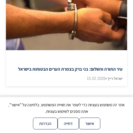
עיר התורה והשלום: בני ברק בצמרת הערים הבטוחות בישראל
ישראל רייך
•
15.02.2026
אתר זה משתמש בעוגיות כדי לשפר את חוויית המשתמש. בלחיצה על "אישור",
כל הזכויות שמורות | © בני ברק עכשיו 2026
אתה מסכים לשימוש בעוגיות.
|
|
|
|
צור קשר
תנאי שימוש
פרטיות
נגישות
מפת אתר
אישור
דחייה
הגדרות