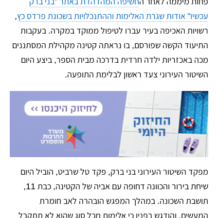
פחות מיממה לאחר ה
חשיפה המהדהדת באתר "בני ברק
עכשיו" אודות שגרת האלימות וההתנכלויות בשכונת פרדס כץ
,
רשויות האכיפה בעיר עברו לטיפול ממוקד במקרה. בעקבות
התיעוד הקשה שפורסם, בו נראתה קטינה מקהילת המסתננים
מכה באכזריות ילדה חרדית בדרכה מבית הספר, ביצע היום
השיטור העירוני צעד ראשון לבלימת התופעה.
מפקד השיטור העירוני בני ברק, פקד טל שרביט, הוביל היום
שיחת בירור והכוונה דחופה עם אביה של הקטינה, כבת 11,
תושבת השכונה. במהלך המפגש הובהרה לאב חומרת
המעשים, והודגש בפניו כי אלימות מכל סוג שהוא לא תתקבל