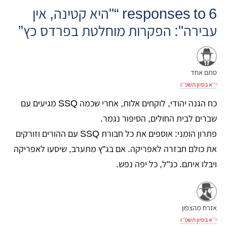
6 responses to “"היא קטינה, אין
עבירה": הפקרות מוחלטת בפרדס כץ”
סתם אחד
י׳׳א בסיון תשפ׳׳ו
כח הגנה יהודי, לוקחים אלות, אחרי שכמה SSQ מגיעים עם
שברים לבית החולים, הסיפור נגמר.
פתרון הומני: אוספים את כל חבורת SSQ עם ההורים וזורקים
את כולם חבזרה לאפריקה. אם בג"ץ מתערב, שיסעו לאפריקה
ויבלו איתם. כנ"ל, כל יפה נפש.
אזרח מהצפון
י׳׳א בסיון תשפ׳׳ו