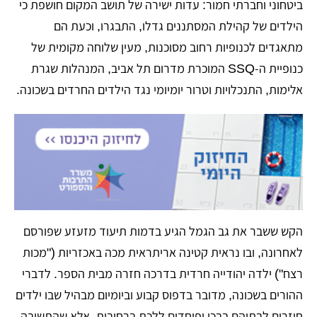
ביטחוני וחברתי חמור: עדות ישירה של תושב המקום חושפת כי
הילדים של קהילת המסתננים גדלו, התבגרו, וכעת הם
מתאגדים לכנופיות רחוב מסוכנות, מעין שלוחה מקומית של
כנופיית ה-SSQ המוכרת מדרום תל אביב, המנהלות שגרת
אלימות, התנכלויות וטרור יומיומי נגד הילדים החרדים בשכונה.
הקש ששבר את גב הגמל הגיע בדמות תיעוד מזעזע שפורסם
לאחרונה, ובו נראית קטינה אריתראית מכה באכזריות ("מכות
רצח") ילדה יהודייה חרדית בדרכה חזרה מבית הספר. לדברי
ההורים בשכונה, מדובר בדפוס קבוע וביומיום מבהיל שבו ילדים
חוזרים לבתיהם בבכי ופוחדים ללכת ברחובות. אלא שהתשובה