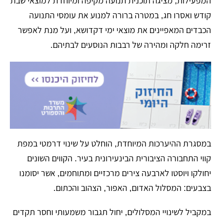
המפעילות, מציגה תוכנית תנועה מקיפה ומיוחדת למוצאי שבת
קודש ואסרו חג, במטרה ברורה למנוע את עומסי התנועה
הכבדים המאפיינים את מוצאי ימי דקדושא, ועל מנת לאפשר
זרימה חלקה ומהירה של רבבות הנוסעים לבתיהם.
במסגרת ההיערכות המיוחדת, הוחלט על שינוי דרמטי במפת
קווי התחבורה הציבורית הבינעירונית בעיר. הקווים השונים
יחולקו ויוסטו לארבעה צירים מרכזיים ומתוחמים, אשר יסומנו
בצבעים: המסלול האדום, האפור, הצהוב והכתום.
במקביל לשינויי המסלולים, יחול תגבור משמעותי וחסר תקדים