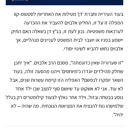
​בעוד העירייה וחברת 'דן' מטילות את האחריות לסטטוס-קוו
המפלה זו על זו, החליט אלבוים להעביר את ההכרעה
לערכאות משפטיות. נכון לעת זו, בג"ץ דן בשאלה האם התיק
יישמע בפניו או יועבר לבית המשפט לעניינים מנהליים, אך
אלבוים נחוש להביא לשינוי יסודי.
​"זו שערוריה שאין כדוגמתה", מסכם הרב אלבוים. "איך יתכן
שחלק מהילדים יוגדרו כ'מיוחסים' וייהנו מהסעה זולה, בעוד
השאר יופקרו לנפשם? האפליה הזו קיימת עשרות שנים, אבל
לא עוד. אני לא אשקוט עד שיושם סוף למצב שבו ילד אחד
נוסע בבטחה ובזול, וילד אחר נאלץ לצעוד קילומטרים רק בגלל
שלמישהו נוח להנציח את המציאות הנוכחית. מה שהיה – לא
יהיה".