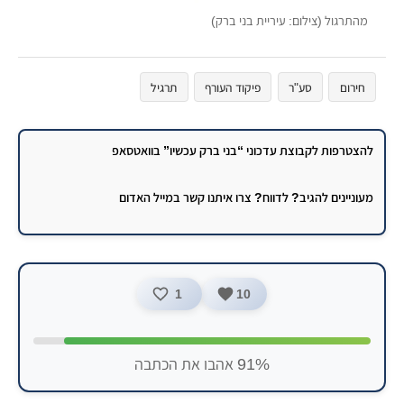
מהתרגול (צילום: עיריית בני ברק)
חירום
סע"ר
פיקוד העורף
תרגיל
להצטרפות לקבוצת עדכוני “בני ברק עכשיו” בוואטסאפ
מעוניינים להגיב? לדווח? צרו איתנו קשר במייל האדום
1
10
91% אהבו את הכתבה