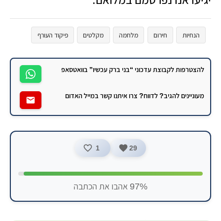
הנחיות
חירום
מלחמה
מקלטים
פיקוד העורף
להצטרפות לקבוצת עדכוני “בני ברק עכשיו” בוואטסאפ
מעוניינים להגיב? לדווח? צרו איתנו קשר במייל האדום
1
29
97% אהבו את הכתבה