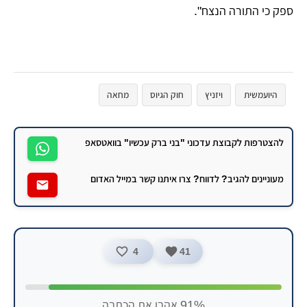
ספק כי התורה הנצח".
היועמשית
ויזניץ
חוק הגיוס
מחאה
להצטרפות לקבוצת עדכוני "בני ברק עכשיו" בוואטסאפ
מעוניינים להגיב? לדווח? צרו איתנו קשר במייל האדום
4
41
91% אהבו את הכתבה