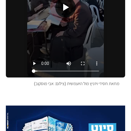
מחאת חסידי ויזניץ מול היועמשית (צילום: אבי מוסקוב)