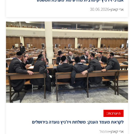
ארי קאהן
•
30.06.2026
היערכות:
לקראת מעמד הענק: משלחת ויז'ניץ נועדה בירושלים
ארי קאהן
•
אתמול