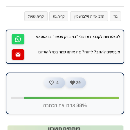
גור
הרב אריה זילברשטיין
קרית גת
קרית שאול
שלמה זילברשטיין
להצטרפות לקבוצת עדכוני “בני ברק עכשיו” בוואטסאפ
מעוניינים להגיב? לדווח? צרו איתנו קשר במייל האדום
4
29
88% אהבו את הכתבה