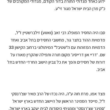
ידוע כאחד מגדולי התורה בדור הקודם, מגדולי המקורבים של
כ”ק מרן הבית ישראל מגור זי”ע.
סבו היה החסיד המופלג רבי זאב (וואווע) זילברשטיין ז"ל,
מדמויות ההוד בחצר גור, מחשובי החסידים בתל אביב ואחד
הדמויות המזוהות עם ה"שטיבל" המיתולוגי ברחוב הקישון 33
שם. ‘דריי און דרייסיג‘ מקום תורה ותפילה שהקרין מאורו על
דורות של חסידים והפך את כל צביון הישוב החרדי החדש בתל
אביב.
מצד אמו, מרת חוה ע"ה, היה נכדו של הרב מאיר שצ'רנסקי
ז"ל, מייסד הסמינר הראשון של היישוב החדש בארץ ישראל
‘סמינר שצ‘רנסקי‘ וממניחי היסודות לבית יעקב בארץ ישראל.