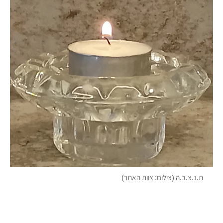
ת.נ.צ.ב.ה (צילום: צוות האתר)