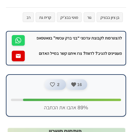
בן ציון בבציק
גור
מוטי בבצ'יק
קרית גת
רב
להצטרפות לקבוצת עדכוני “בני ברק עכשיו” בוואטסאפ
מעוניינים להגיב? לדווח? צרו איתנו קשר במייל האדום
2
16
89% אהבו את הכתבה