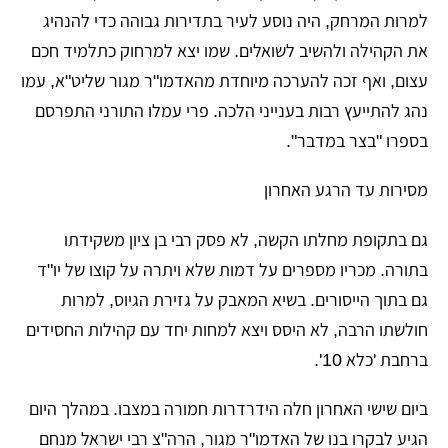
למרות המרחק, היה נוסע לעיר בתדירות גבוהה כדי להנהיג
את הקהילה ולהשיב לשואלים. שמו יצא למרחוק כתלמיד חכם
עצום, ואף זכה להערכה מיוחדת מהאדמו"ר מגור שליט"א, עמו
נהג להתייעץ רבות בענייני הלכה. פרי עמלו התורני התפרסם
בספרו "בצר במדבר".
​מסירות עד הרגע האחרון
​גם בתקופת מחלתו הקשה, לא פסק רבי בן ציון משקידתו
בתורה. מכריו מספרים על דמות שלא ויתרה על קוצו של יו"ד
גם בתוך הייסורים. בשיא המאבק על גזירת הגיוס, למרות
חולשתו הרבה, לא היסס ויצא למחות יחד עם קהילות החסידים
ברחבת 'כלא 10'.
​ביום שישי האחרון חלה הידרדרות חמורה במצבו. במהלך היום
הגיע לבקרו בנו של האדמו"ר מגור, הרה"צ רבי ישראל מנחם