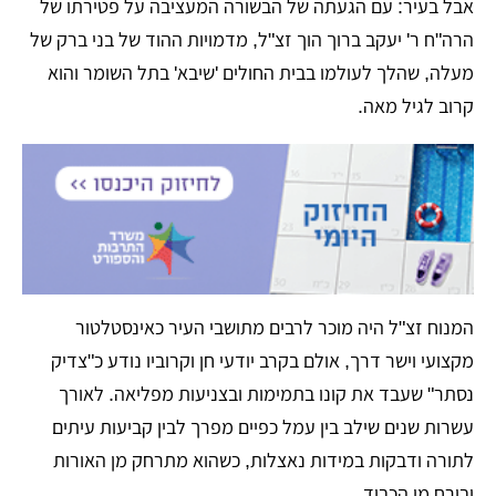
​אבל בעיר: עם הגעתה של הבשורה המעציבה על פטירתו של
הרה"ח ר' יעקב ברוך הוך זצ"ל, מדמויות ההוד של בני ברק של
מעלה, שהלך לעולמו בבית החולים 'שיבא' בתל השומר והוא
קרוב לגיל מאה.
​המנוח זצ"ל היה מוכר לרבים מתושבי העיר כאינסטלטור
מקצועי וישר דרך, אולם בקרב יודעי חן וקרוביו נודע כ"צדיק
נסתר" שעבד את קונו בתמימות ובצניעות מפליאה. לאורך
עשרות שנים שילב בין עמל כפיים מפרך לבין קביעות עיתים
לתורה ודבקות במידות נאצלות, כשהוא מתרחק מן האורות
ובורח מן הכבוד.