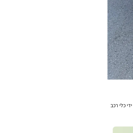
 לנדאו בבני ברק: ילד הולך רגל כבן 4 נפגע על ידי כלי רכב