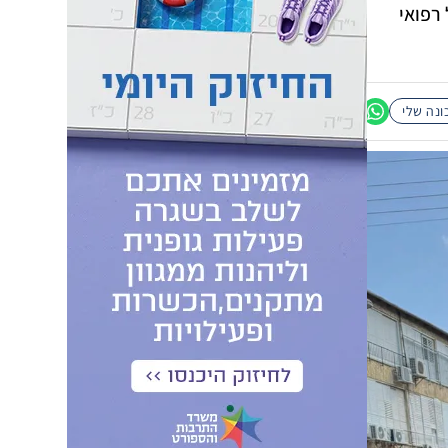
 רפואי
נה שלי