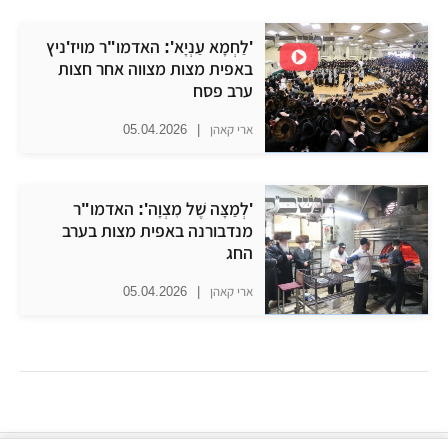
'לַחְמָא עַנְיָא': האדמו"ר מויז'ניץ
באפית מצות מצווה אחר חצות
ערב פסח
ארי קאהן
|
05.04.2026
'לְמַצָּה שֶׁל מִצְוָה': האדמו"ר
מנדבורנה באפית מצות בערב
החג
ארי קאהן
|
05.04.2026