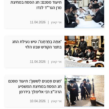
תיעוד מסכם: חג הפסח במחיצת
מרן הגר"ד לנדו
ארי קאהן
|
11.04.2026
'אַתָּה בְחַרְתָּנוּ': טיש נעילת החג
בחצר הקודש שבט הלוי
ארי קאהן
|
11.04.2026
'חַגִּים וּזְמַנִּים לְששון': תיעוד מסכם
חג הפסח במחיצת המשפיע
הרה"צ רבי אלימלך בידרמן
ארי קאהן
|
10.04.2026