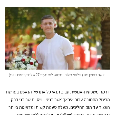
אשר בנימין וייס (צילום: צילום: שימוש לפי סעיף 27א לחוק זכויות יוצרי)
דרמה משפטית-אנושית סביב תנאי כליאתו של הנאשם בפרשת
הריגול החמורה עבור איראן: אשר בנימין וייס, תושב בני ברק
העצור עד תום ההליכים, מעלה טענות קשות ומדאיגות ביותר
נגד שירות בתי הסוהר (שב"ס) וטוען להתעללות שיטתית