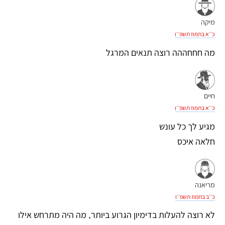
מיקה
כ׳׳א בתמוז תשפ׳׳ו
מה חחחההה רוצה תנאים המרגל
חיים
כ׳׳א בתמוז תשפ׳׳ו
מגיע לך כל עונש
חלאה איכס
מריאנה
כ׳׳ב בתמוז תשפ׳׳ו
לא רוצה להעלות בדימיון הגרוע ביותר, מה היה מתרחש אילו