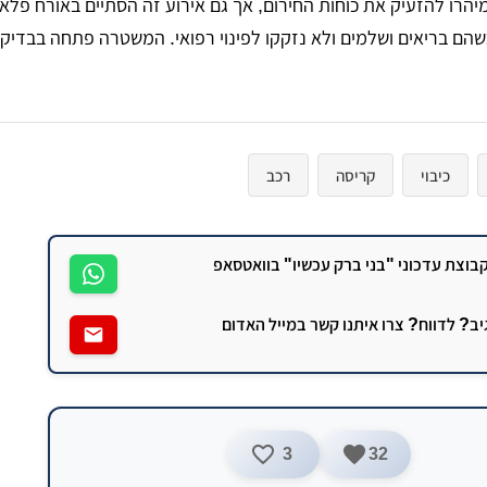
מיהרו להזעיק את כוחות החירום, אך גם אירוע זה הסתיים באורח פלא
כשהם בריאים ושלמים ולא נזקקו לפינוי רפואי. המשטרה פתחה בבדיקת
כיבוי
קריסה
רכב
וצת עדכוני "בני ברק עכשיו" בוואטסאפ
גיב? לדווח? צרו איתנו קשר במייל האדום
3
32