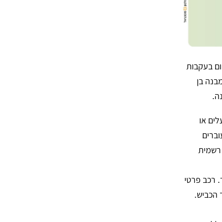
ום בעקבות
בנה בן
ה.
לים או
וברים
 רשמית
 רכב פרטי
 הכביש.