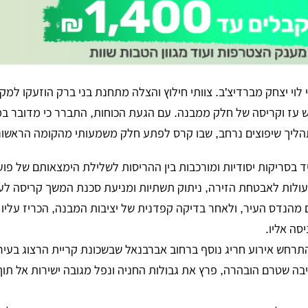
לוי יצחק מברדיצ'ב. צוותי חילוץ והצלה מתחנת בני ברק הוזעקו למק
ש עז וקריסה של חלק ממבנה. עם הגעת הכוחות, התברר כי מדובר במ
הליך שיפוצים נרחב, שבו קרס לפתע חלק משמעותי מהקומה הראשונ
ד בסריקות יסודיות ומורכבות בין ההריסות לשלילת הימצאותם של פוע
פעולות לאבטחת הזירה, ניתוק תשתיות ומניעת סכנת המשך קריסה לע
 מהנדס העיר, ולאחר בדיקה קפדנית של יציבות המבנה, הכריז עליו
סה אליו.
רחש אירוע חריג נוסף ברחוב אברבנאל שבשכונת קריית הרצוג בעיר.
יבה שטרם הובהרה, פרץ את גבולות החניה ונפל מגובה ישירות אל תוך