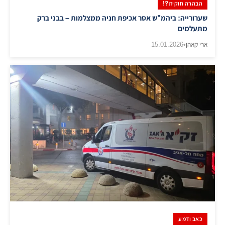
הבהרה חוקית?!
שערורייה: ביהמ"ש אסר אכיפת חניה ממצלמות – בבני ברק
מתעלמים
ארי קאהן
•
15.01.2026
כאב ודמע