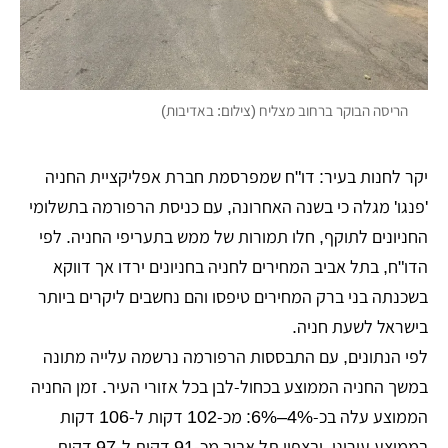
הריסה הבוקר ברחוב מצליח (צילום: באדיבות)
יקר לחנות בעיר: דו"ח שמפרסמת חברת אפליקציית החניה
'פנגו' מגלה כי בשנה האחרונה, עם כניסת הרפורמה בתשלומי
החניונים לתוקף, חלו תמורות של ממש בתעריפי החניה. לפי
הדו"ח, בתל אביב המחירים לחניה בחניונים ירדו אך דווקא
בשכנתה בני ברק המחירים טיפסו והם נחשבים ליקרים ביותר
בישראל לשעת חניה.
לפי הנתונים, עם התבססות הרפורמה נרשמה עלייה מתונה
במשך החניה הממוצע בכחול-לבן בכל אזורי העיר. זמן החניה
הממוצע עלה בכ-4%–6%: מכ-102 דקות ל-106 דקות
בממוצע עירוני, ובצפון תל אביב מכ-91 דקות ל-97 דקות.