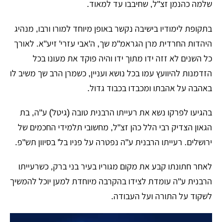
שלמה כהנמן זצ"ל, שחיבבו עד למאוד.
בתקופת לימודיו בישיבה נקשר באופן מיוחד למורו ורבו, מנהיג
היהדות החרדית מרן הגראמ"מ שך, ה'אבי עזרי' זיע"א. לאורך
כל השנים לא זזה ידו מתוך ידו והיה פוקד את מעונו בכל
הזדמנות להיוועץ עמו בכל נושא ועניין, כשמרן הרב שך משיב לו
באהבה על אהבתו ומכבדו בכבוד גדול.
בהגיעו לפרקו נשא את רעייתו הרבנית טובה (גיטל) ע"ה, בת
הגאון הצדיק רבי הלל כהן זצ"ל, מחשובי תלמידי החכמים של
ירושלים. רעייתו הרבנית ע"ה נפטרה על פניו בל' בסיוון תש"פ.
לאחר חתונתו קבע את מקום מגוריו בעיר בני ברק, כשרעייתו
הרבנית ע"ה עומדת לצידו בהקרבה מיוחדת למען יוכל להמשיך
לשקוד על התורה ועל העבודה.