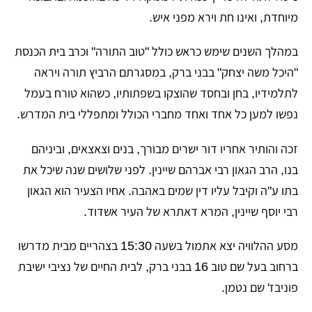
מיוחדת, ואינו חת וירא מפני איש.
במהלך השנים שימש כראש כולל "טוב התורה" וכרב בית הכנסת
"היכל משה יצחק" בבני ברק, במסגרתם הרביץ תורה ויראה
לתלמידיו, בחן ובחסד שהוצקו בשפתותיו, כשהוא טורח בעמל
נפשו למען כל אחד ואחד מחברי הכולל ומתפללי בית המדרש.
זכה והותיר אחריו דור ישרים מבורך, בנים וצאצאים, וביניהם
בנו, הרב הגאון רבי אברהם שיינין. לפני שלושים שנה שיכל את
בתו ע"ה וקיבל עליו דין שמים באהבה. אחיו הצעיר הוא הגאון
רבי יוסף שיינין, המרא דאתרא של העיר אשדוד.
מסע ההלוויה יצא אתמול בשעה 15:30 בצהריים מבית מדרשו
ברחוב בעל שם טוב 16 בבני ברק, לבית החיים של נציבי ישיבת
פוניבז' שם נטמן.