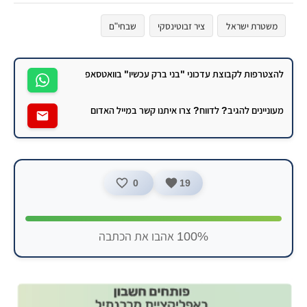
משטרת ישראל
ציר זבוטינסקי
שבחי"ם
להצטרפות לקבוצת עדכוני "בני ברק עכשיו" בוואטסאפ
מעוניינים להגיב? לדווח? צרו איתנו קשר במייל האדום
0
19
100% אהבו את הכתבה