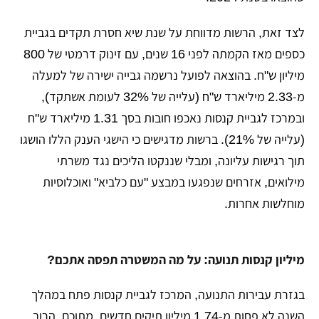
​לצד זאת, הרשות מדווחת על שנת שיא חסרת תקדים בגביית
כספים מאז הקמתה לפני 16 שנים, עם זינוק דרמטי של 800
מיליון ש"ח. בהוצאה לפועל נרשמה גבייה ישירה של למעלה
מ-2.33 מיליארד ש"ח (עלייה של 32% לעומת אשתקד),
ובמרכז לגביית קנסות נאכפו חובות בסך 1.31 מיליארד ש"ח
(עלייה של 21%). ברשות מדגישים כי הישגי הענק הללו הושגו
תוך רגישות עליונה, ומבלי שננקטו הליכים נגד משרתי
מילואים, אזרחים שנפגעו במבצע "עם כלביא" ואוכלוסיות
מוחלשות אחרות.
מיליון קנסות תנועה: על מה המשטרה תפסה אתכם?
​בגזרת עבירות התנועה, המרכז לגביית קנסות פתח במהלך
השנה לא פחות מ-1.74 מיליון תיקים חדשים. מתוכם, הרוב