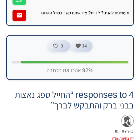
מעוניינים להגיב? לדווח? צרו איתנו קשר במייל האדום
3
34
92% אהבו את הכתבה
4 responses to “החייל ספג נאצות
בבני ברק והתבקש לברך”
בושה וחרפה
י׳׳ג בסיון תשפ׳׳ו