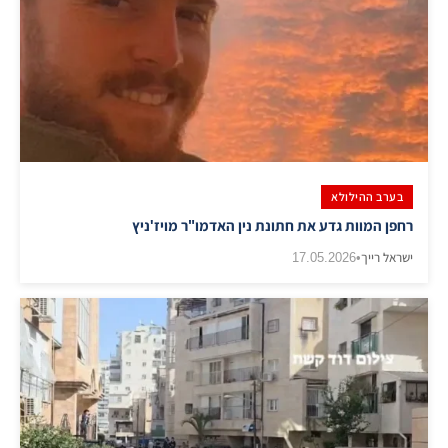
בערב ההילולא
רחפן המוות גדע את חתונת נין האדמו"ר מויז'ניץ
ישראל רייך
•
17.05.2026