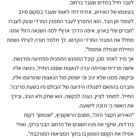
לעבר חייל במדים שעבר ברחוב.
בעיצומו של האירוע, אזרח דתי-לאומי שעבר במקום סירב
לעמוד מן הצד. הוא התפרץ לעבר המפגין החרדי וצעק לעברו
"חברים שלי בארון. איפה הדרך ארץ? למה השנאה הזו? אתה
מחלל את המגזר החרדי הקדוש. לך תלמד תורה לעילוי נשמת
החיילת שנפלה אתמול".
אך מיד לאחר מכן, קיבל המפגש התפנית מפתיעה ומרגשת.
אישה חרדית שהייתה עדה לנאצות שספג החייל, ניגשה אליו
וביקשה ממנו שלא יגיב וכי ישתוק מול הנאצות שהורעפו אליו,
ותברכו בהתאם לסגולה הידועה של 'הבולם פיו בשעת מריבה'.
החייל, למותר לציין, נענה לבקשה. הוא שתק ולא הגיב, ובירך
את האשה כי תזכה לישועה.
"האירוע הקצר הזה", מסכם הרשקוביץ, "שנמשך דקות
בודדות, שיקף את פניו השונים של הרחוב הבני ברקי, ואולי
אפילו את הקסם הטמון בו בתוך המציאות המורכבת".