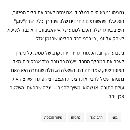
​נתניהו נמצא היום במלכוד. אם ינסה לעכב את הליך הפיזור,
הוא יגלה שהשותפים החרדים שלו, שבדרך כלל הם ה"עוגן"
היציב ביותר שלו, הפכו למנוע של אי-היציבות. הוא כבר לא יכול
לשחק על זמן, כי בבני ברק החליטו שהזמן אזל.
​בשבוע הקרוב, הכנסת תהיה זירת קרב של ממש. כל ניסיון
לעכב את המהלך החרדי ייענה בתגובת נגד אגרסיבית מצד
האופוזיציה, שמריחה דם. השאלה הגדולה שנותרה היא האם
נתניהו ישכיל להבין את רצינות המצב ויציג פתרון שירצה את
עולם התורה, או שהוא ימשיך להמר – ויגלה שהפעם, השלטר
אכן יורד.
גפני
הרב לנדו
נתניהו
פיזור הכנסת