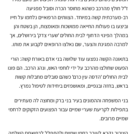
ז"ל חולץ מהרכב כשהוא מחוסר הכרה וסובל מפגיעה
רב-מערכתית קשה במיוחד. הצוותים הרפואיים נלחמו על חייו
וביצעו בו פעולות החייאה ממושכות ומאומצות, הן בשטח והן
במהלך הפינוי הדחוף לבית החולים 'שערי צדק' בירושלים, אך
למרבה המגינת והצער, שם נאלצו הרופאים לקבוע את מותו.
​בתאונה הקשה נפצעו עוד שלושה בני אדם באורח קשה: הורי
הפעוט שחולצו מהרכב על ידי לוחמי האש, ונהג הרכב. הם פונו
לבית החולים 'הדסה עין כרם' כשהם סובלים מחבלות קשות
בראש, בחזה ובגפיים, ומאושפזים ביחידות לטיפול נמרץ.
​בני המשפחה וההמונים בעיר בני ברק ומחוצה לה מעתירים
בתפילות לקריעת שערי שמיים עבור הפצועים הזקוקים לרחמי
שמיים מרובים.
​הציבור נקרא לעורר רחמי שמיים ולהתפלל לרפואתם השלמה