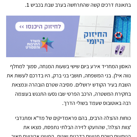
בתאונת דרכים קשה שהתרחשה בערב שבת בכביש 1.
​האסון המחריד אירע ביום שישי בשעות המנחה, סמוך למחלף
נווה אילן. בני המשפחה, תושבי בני ברק, היו בדרכם לעשות את
השבת בעיר הקודש ירושלים. מסיבה שטרם הובהרה ונמצאת
בחקירת המשטרה, הרכב הפרטי שבו נסעו התנגש בעוצמה
רבה באוטובוס שעמד בשולי הדרך.
​כוחות ההצלה הרבים, בהם פראמדיקים של מד"א ומתנדבי
'צוות הצלה', שהוזעקו לזירה הבלתי נתפסת, מצאו את
הנוסעים כשהם פגועים בדרגות שונות. הפעוט אבינועם מאיר