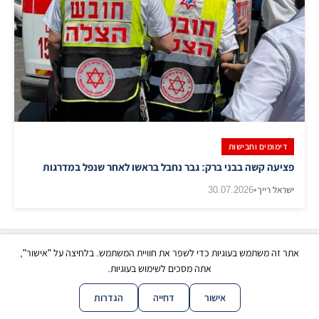
דימומים וחבישות
פציעה קשה בבני ברק: גבר נחבל בראשו לאחר שנפל במדרגות
ישראל רייך
•
30.07.2026
אתר זה משתמש בעוגיות כדי לשפר את חוויית המשתמש. בלחיצה על "אישור",
כל הזכויות שמורות | © בני ברק עכשיו 2026
אתה מסכים לשימוש בעוגיות.
|
|
|
|
צור קשר
תנאי שימוש
פרטיות
נגישות
מפת אתר
אישור
דחייה
הגדרות