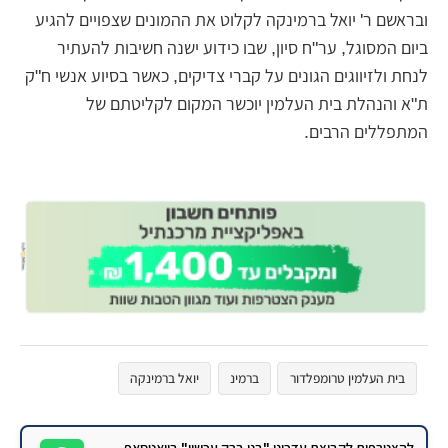
ובראשם ר' יואל ברמינקה לקלוט את ההמונים שצפויים להגיע
ביום המסוגל, ער"ח סיון, שבו כידוע ישנה חשיבות להעתיר
לנחת ולזיווגים הגונים על קברי צדיקים, כאשר בסיוע אנשי ח"ק
ת"א והנהלת בית העלמין יוכשר המקום לקליטתם של
המתפללים הרבים.
בית העלמין טרומפלדור
ברמינ
יואל ברמינקה
רבי נפתלי חנלס
להצטרפות לקבוצת עדכוני "בני ברק עכשיו" בוואטסאפ