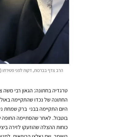
הרב צדף בברכות, דקות לפני פטירתו (צ
טרגדיה בחתונה: הגאון רבי משה צ
החתונה של נכדו שהתקיימה באולמי
היום התקיימה בבני ברק שמחת ניש
בוטבול. לאחר שהסתיימה החופה שבה כובד בברכה, 
כוחות ההצלה שהוזעקו לזירה ביצע
השומר, שם נאלצו הרופאים, למגינ