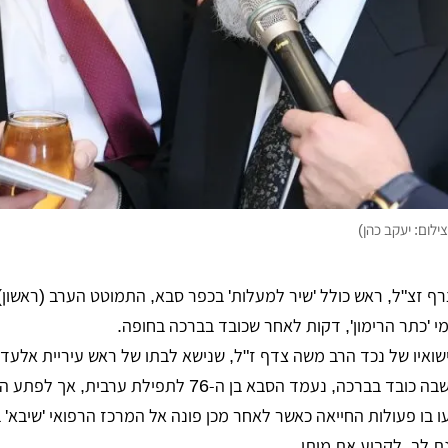
ילום: יעקב כהן)
רף זצ"ל, ראש כולל 'שיר למעלות' בכפר סבא, התמוטט הערב (ראשון
 'כתר הרימון', דקות לאחר שכובד בברכה בחופה.
ואיו של נכד הרב משה צדף ז"ל, שנישא לבתו של ראש עיריית אלעד,
נעמד הסבא בן ה-76 לתפילת ערבית, אך לפתע התמוטט.
ו בו פעולות החייאה כאשר לאחר מכן פונה אל המרכז הרפואי 'שיבא' 
ת לב, לקבוע את מותו.