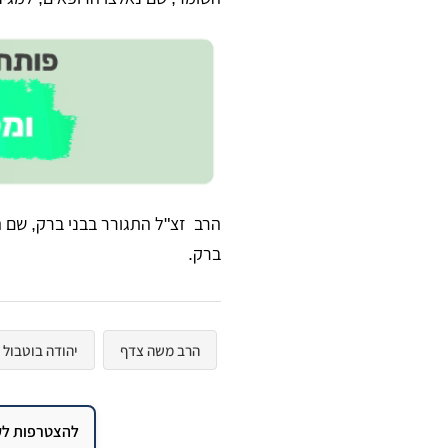
הרב זצ"ל התגורר בבני ברק, שם הי
ברק.
הרב משה צדף
יהודה בוטבול
להצטרפות לקב