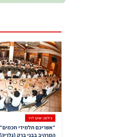
צילום: שוקי לרר
"אשריכם תלמידי חכמים": 
המרהיב בבני ברק (גלריה)