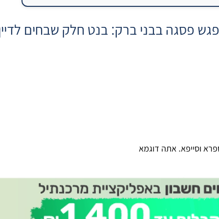
responses  “מפגש פסגה בבני ברק: בנט חלק שבחים לדי
ספרא וסייפא. אתה דוגמא