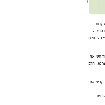
בעקבות
וא מפעיל דחפור D9, פיתח שיטות הריסה
י הלוחמים.
ך השוואה
שהפגין הרב
הקדיש את
שתית