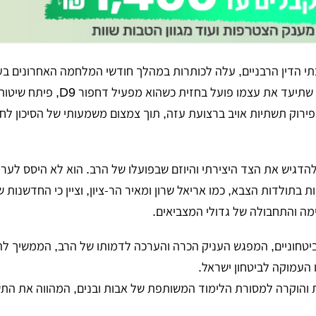
שמש כדיין בבתי הדין הרבניים, עלה לכותרות במהלך חודשי המלחמה האחרונים 
שירות המילואים הפעיל שלו. הרב, שתיעד את עצמו פועל בחזית כשה
פירוק תשתיות אויב ברצועת עזה, תוך צמצום משמעותי של הסיכון לחי
להדגיש את הצד היצירתי והיוזם שבפועלו של הרב. הוא לא היסס לערו
יות בתולדות הצבא, כמו אריאל שרון ומאיר הר-ציון, וציין כי החדשנות 
ה והתחבולה של גדולי המצביאים.
 הביטחוניים, המפגש העניק הכרה והערכה לדמותו של הרב, הממשיך ל
 העמוקה לביטחון ישראל.
ת והוקרה למסורת הלימוד המשותפת של אבות ובנים, המהווה את הת