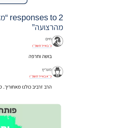
2 to
מהרצועה”
חיים
כ׳ באייר תשפ׳׳ו
בושה וחרפה
מעריץ
כ׳׳א באייר תשפ׳׳ו
הרב זרביב כולנו מאחוריך. 