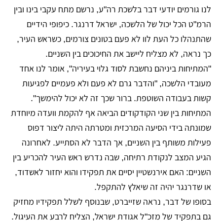
לנו גורמים יודעי דבר בלשכת רה"ע, נרשם מתח עקבי בינו ובין
הרמ"ט הכל יכול של הלשכה, ישראל דרנגר. כיפופי הידיים
שהתנהלו כל העת לוו לא פעם בטונים צורמים, כשראש העיר,
כך נראה, לא מצליח ליישב את החיכוכים בין השניים.
"המתיחות ביניהם נחשבת לסוד גלוי בעיריה", אומר לנו אחד
מעובדי הלשכה, "והדבר גרם לא פעם ולא פעמיים לפגיעות
קשות בעבודה השוטפת. ברור שכך זה לא יכול להימשך".
המתיחות בין שני הקודקודים הביאה אף להקמת וועדה מיוחדת
שמונתה בידי הסיעה המרכזית ומטרתה היתה ליצור דפוס
פעילות משותף בין השניים, אך הדבר לא הסתייע. לאחרונה
הגיע המצב לנקודת רתיחה, שבה נדרש ראש העיר להכריע בין
השניים: האם אירנשטיין יסיים את תפקידו והוא יחזור לאשדוד,
או שדרנגר יהיה זה שיאלץ להתקפל.
בסופו של דבר, נראה שזייברט, שבנוסף לשלל תפקידיו מחזיק
גם בתפקיד של מזכ"ל אגודת ישראל, הצליח לרבע את העיגול.