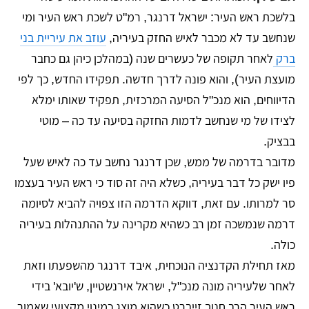
בלשכת ראש העיר: ישראל דרנגר, רמ"ט לשכת ראש העיר ומי
שנחשב עד לא מכבר לאיש החזק בעיריה,
עוזב את עיריית בני
ברק
לאחר תקופה של כעשרים שנה (במהלכן כיהן גם כחבר
מועצת העיר), והוא פונה לדרך חדשה. תפקידו החדש, כך לפי
הדיווחים, הוא מנכ"ל הסיעה המרכזית, תפקיד שאותו ימלא
לצידו של מי שנחשב לדמות החזקה בסיעה עד כה – מוטי
בבציק.
מדובר בדרמה של ממש, שכן דרנגר נחשב עד כה לאיש שעל
פיו ישק כל דבר בעיריה, כשלא היה זה סוד כי ראש העיר בעצמו
סר למרותו. עם זאת, דווקא הדרמה הזו צפויה להביא לסיומה
דרמה שנמשכה זמן רב כשהיא מקרינה על ההתנהלות בעיריה
כולה.
מאז תחילת הקדנציה הנוכחית, איבד דרנגר מהשפעתו וזאת
לאחר שלעיריה מונה מנכ"ל, ישראל אירנשטיין, ש'יובא' בידי
ראש העיר הרב חנוך זייברט כשהוא מוצג כמינוי מקצועי שאמור