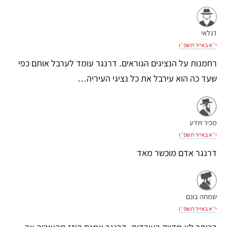
דגלאי
י׳׳א באייר תשפ׳׳ו
רחמנות על הנציגים הגוראים. דרנגר עומד לערבל אותם כפי
שעד כה הוא עירבל את כל נציגי העיריה…
מכיר ויודע
י׳׳א באייר תשפ׳׳ו
דרנגר אדם מוכשר מאד
שמחה בונם
י׳׳א באייר תשפ׳׳ו