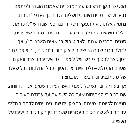
הוא יצר תקן חדש בסיעה המרכזית שאמנם הוגדר כ'מתאם'
(בארוע שהתקיים היום בירושלים הגדיר בן האדמו"ר, הרב
נחמיה אלתר, את תפקידו של דרנגר כמי שנדרש "לרכז את
כלל הנושאים הפוליטיים בסיעה המרכזית, מול ראשי ערים,
סגנים וחברי מועצות, לצד טיפול בנושאים הארציים"), אך
לכולם ברור שדרנגר יצליח ליצוק תוכן בתפקידו, והוא צפוי תוך
זמן קצר להפוך ליורשו של ליצמן – מי שעזיבתו יצרה וואקום
שטרם התמלא – ולמי שיתן את הטון ויקבל החלטות בכל שאלה
של מינוי נציג זניח בערד או בחצור.
אך בעיריה, ובדגש על לשכת ראש העיר, השמיעו אנחת רווחה.
שם ברור כי המתיחות שעד כה השפיעה על עבודת העיריה
הגיעה לסיומה. מעתה, כך מקווים שם, ניתן יהיה לקדם תהליכי
עבודה בלא שהיחסים העכורים ששררו בין הקודקודים יעיבו על
העשיה.