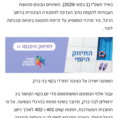
באייר תשפ"ו (1 במאי 2026). השינויים נובעים מהאצת
העבודות להקמת נתיב העדפה לתחבורה הציבורית ברחוב
הרצל, ציר מרכזי המשפיע על זרימת התנועה ביציאה ובכניסה
לעיר.
​השפעה ישירה על הציבור החרדי בקווי בני ברק
​עבור אלפי הנוסעים המשתמשים מדי יום בקווי הקישור בין
ירושלים לבני ברק, מדובר בשינוי מהותי בהרגלי הנסיעה. על פי
התוכנית המעודכנת, תחנות קווים 401 ו-402 לאורך רחוב
הרצל יבוטלו. הציבור מתבקש לשים לב כי העלייה והירידה