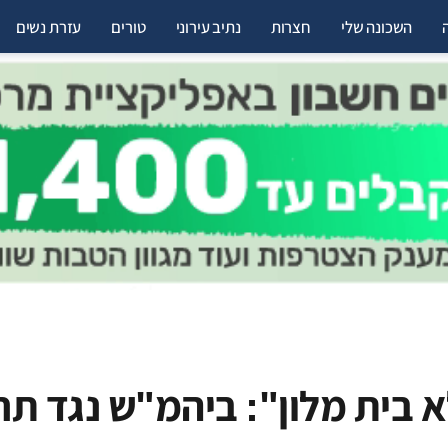
השכונה שלי
חצרות
נתיב עירוני
טורים
עזרת נשים
 בית מלון": ביהמ"ש נגד ת