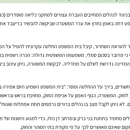
יגוד לנהלים המחייבים העברת עצורים למתקני כליאה מוסדרים (כגו
השופט דחה באופן נחרץ את ערר המשטרה שביקשה להכשיר בדיעבד את
להוראת השחרור, קיבל בית המשפט החלטה עקרונית להטיל על המש
ל עצור. אף כי מדובר בסכום סמלי, משמעותו המשפטית גדולה: הכרה רשמית בכ
 החשודים, בירך על ההחלטה ומסר: "בית המשפט השמיע היום אמירה ב
 לחוק. המשטרה, כגוף האמון על אכיפת החוק, מחויבת בראש ובראשו
ם. לא ניתן לקבל מצב בו נהלים ברורים נרמסים תחת אמתלות שונות".
לים מחמיר בתחנת בני ברק ובמרחב דן כולו, כדי למנוע הישנות של מ
ום שאינם מאושרים לכך על פי פקודת בתי הסוהר והחוק.