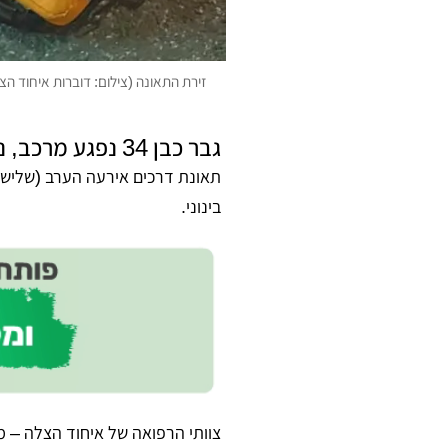
זירת התאונה (צילום: דוברות איחוד הצ
גבר כבן 34 נפגע מרכב, נחבל בראשו ופונה לבית החולים איכילוב במצב בינוני
תאונת דרכים אירעה הערב (שלישי)
בינוני.