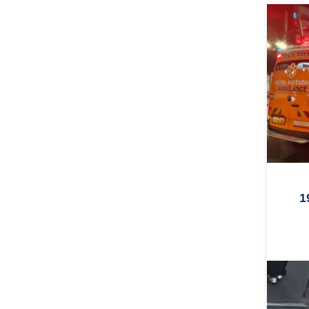
הקורקינט בבני ברק: בן 19