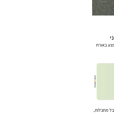
פצע באורח
ה – מחוז מרכז הוזעקו למקום והעניקו סיוע רפואי ראשוני לגבר כבן 34 שסבל מחבלות,