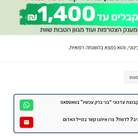
נוני, והוא נמצא בהשגחה רפואית.
עוט
וצת עדכוני “בני ברק עכשיו” בוואטסאפ
גיב? לדווח? צרו איתנו קשר במייל האדום